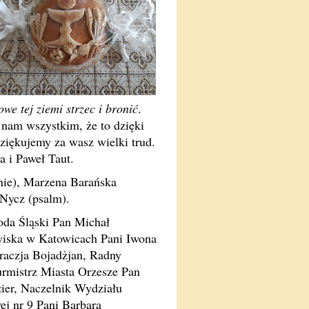
we tej ziemi strzec i bronić
.
nam wszystkim, że to dzięki
Dziękujemy za wasz wielki trud.
 i Paweł Taut.
anie), Marzena Barańska
Nycz (psalm).
oda Śląski Pan Michał
iska w Katowicach Pani Iwona
raczja Bojadżjan, Radny
rmistrz Miasta Orzesze Pan
ier, Naczelnik Wydziału
j nr 9 Pani Barbara