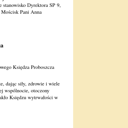
e stanowisko Dyrektora SP 9,
s Mościsk Pani Anna
sa
nowego Księdza Proboszcza
 dając siły, zdrowie i wiele
ej wspólnocie, otoczony
rakło Księdzu wytrwałości w