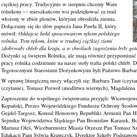
ciężkiej pracy. Tradycyjnie w sierpniu chcemy Wam
rolnikom — mieszkańcom wsi podziękować za trud
włożony w zbiór plonów, którymi obrodziła ziemia.
Dołączamy się do słów papieża Jana Pawła II, który
mówił:
Oddajcie hołd spracowanym rękom polskiego
rolnika. Tym rękom, które w trudnej ciężkiej ziemi
zdobywały chleb dla kraju, a w chwilach zagrożenia były goto
Dożynki są świętem Rolnika, ale mają również przypominać 
pracy rolnika codziennie na nasze stoły trafia polski chleb. 
Tegorocznymi Starostami Dożynkowymi byli Państwo Barbara
W oprawę liturgiczną mszy włączyli się: Barbara Taut (czyt
(czytanie), Tomasz Porwoł (modlitwa wiernych), Magdalena 
Zaproszenie do wspólnego świętowania przyjęli: Wicewojew
Kopański, Prezes Wojewódzkiego Funduszu Ochrony Środow
Gejdel-Targosz, Konsul Honorowy Republiki Armenii Pan H
Sejmiku Województwa Śląskiego Pan Bronisław Karasek, Bu
Mariusz Oleś, Wiceburmistrz Miasta Orzesze Pan Tomasz Sz
Edukacji Pani Sylwia Krawczyk, Dyrektor Szkoły Podstawowe