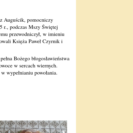
sz Auguścik, pomocniczy
5 r., podczas Mszy Świętej
emu przewodniczył, w imieniu
owali Księża Paweł Czyrnik i
 pełna Bożego błogosławieństwa
 owoce w sercach wiernych.
 w wypełnianiu powołania.