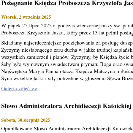
Pożegnanie Księdza Proboszcza Krzysztofa Ja
Wtorek, 2 września 2025
W piątek 25 lipca 2025 r. podczas wieczornej mszy św. para
Proboszcza Krzysztofa Jaska, który przez 13 lat pełnił posłu
Składamy najserdeczniejsze podziękowania za posługę duszpa
Życzymy niesłabnącego żaru ducha w jakże trudnej kapłańskie
wszystkich zamierzeń i planów. Życzymy, by Księdza życie
żeby było wymownym świadectwem prymatu Boga oraz świa
Najświętsza Maryja Panna otacza Księdza Matczyną miłością
Syna wszelkie łaski i siły potrzebne w głoszeniu Słowa Boże
Galeria zdjęć >>
Słowo Administratora Archidiecezji Katoickiej
Sobota, 30 sierpnia 2025
Opublikowano Słowo Administratora Archidiecezji Katowicki