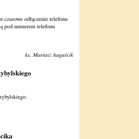
t czasowe odłączenie telefonu
fią pod numerem telefonu
ks. Mariusz Auguścik
ybylskiego
ybylskiego.
cika