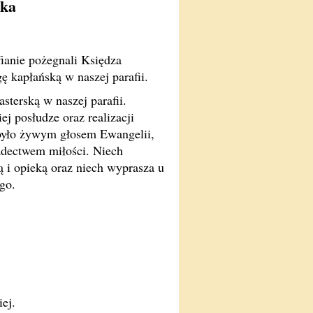
ska
fianie pożegnali Księdza
gę kapłańską w naszej parafii.
sterską w naszej parafii.
j posłudze oraz realizacji
 było żywym głosem Ewangelii,
dectwem miłości. Niech
 i opieką oraz niech wyprasza u
go.
ej.