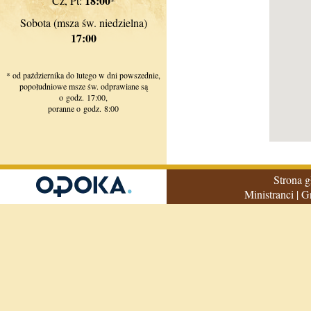
18:00
Cz, Pt:
*
Sobota (msza św. niedzielna)
17:00
* od października do lutego w dni powszednie,
popołudniowe msze św. odprawiane są
o godz. 17:00,
poranne o godz. 8:00
Strona 
Ministranci
|
G