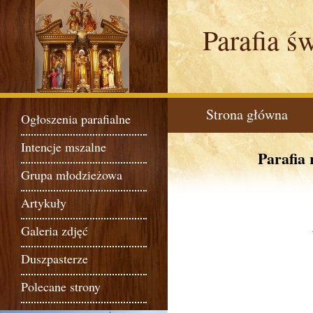
Parafia ś
Strona główna
Ogłoszenia parafialne
Intencje mszalne
Parafia
Grupa młodzieżowa
Artykuły
Galeria zdjęć
Duszpasterze
Polecane strony