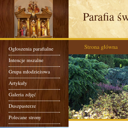
Parafia ś
Strona główna
Ogłoszenia parafialne
Intencje mszalne
Grupa młodzieżowa
Artykuły
Galeria zdjęć
Duszpasterze
Polecane strony