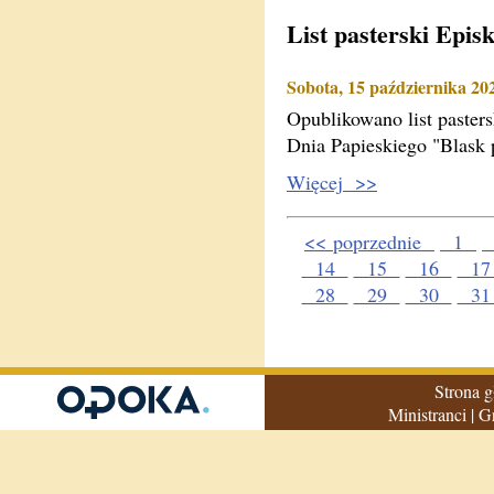
List pasterski Epis
Sobota, 15 października 20
Opublikowano list paster
Dnia Papieskiego "Blask 
Więcej >>
<< poprzednie
1
14
15
16
1
28
29
30
3
Strona 
Ministranci
|
G