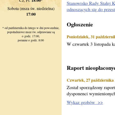
18:00
Cz, Pt:
*
Stanowisko Rady Stałej K
Sobota (msza św. niedzielna)
odnoszących się do przes
17:00
Ogłoszenie
* od października do lutego w dni powszednie,
popołudniowe msze św. odprawiane są
Poniedziałek, 31 październ
o godz. 17:00,
poranne o godz. 8:00
W czwartek 3 listopada k
Raport nieopłacony
Czwartek, 27 października
Został sporządzony rapor
dysponenci wymienionych g
Wykaz grobów >>