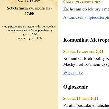
18:00
Cz, Pt:
*
Środa, 29 czerwca 2021
Sobota (msza św. niedzielna)
Zachęcam do lektury i me
17:00
Antoniczek - lipiec/sier
* od października do lutego w dni powszednie,
popołudniowe msze św. odprawiane są
o godz. 17:00,
Komunikat Metropo
poranne o godz. 8:00
Sobota, 19 czerwca 2021
Komunikat Metropolity K
Machy i odwołaniem dysp
Więcej >>
Ogłoszenie
Sobota, 15 maja 2021
Parafia poszukuje katech