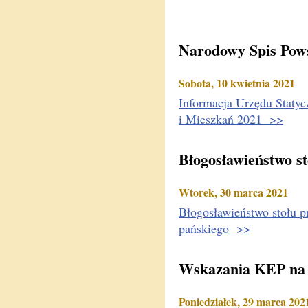
Narodowy Spis Pow
Sobota, 10 kwietnia 2021
Informacja Urzędu Stat
i Mieszkań 2021 >>
Błogosławieństwo st
Wtorek, 30 marca 2021
Błogosławieństwo stołu p
pańskiego >>
Wskazania KEP na 
Poniedziałek, 29 marca 202