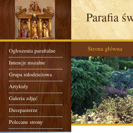
Parafia ś
Strona główna
Ogłoszenia parafialne
Intencje mszalne
Grupa młodzieżowa
Artykuły
Galeria zdjęć
Duszpasterze
Polecane strony