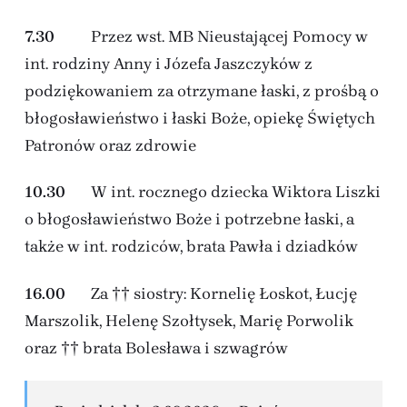
7.30
Przez wst. MB Nieustającej Pomocy w
int. rodziny Anny i Józefa Jaszczyków z
podziękowaniem za otrzymane łaski, z prośbą o
błogosławieństwo i łaski Boże, opiekę Świętych
Patronów oraz zdrowie
10.30
W int. rocznego dziecka Wiktora Liszki
o błogosławieństwo Boże i potrzebne łaski, a
także w int. rodziców, brata Pawła i dziadków
16.00
Za †† siostry: Kornelię Łoskot, Łucję
Marszolik, Helenę Szołtysek, Marię Porwolik
oraz †† brata Bolesława i szwagrów