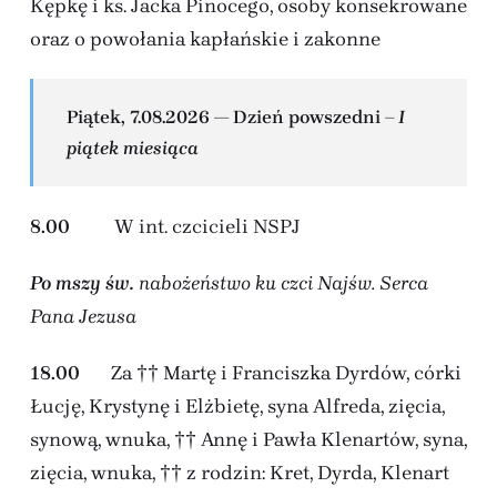
Kępkę i ks. Jacka Pinocego, osoby konsekrowane
oraz o powołania kapłańskie i zakonne
Piątek, 7.08.2026 — Dzień powszedni
– I
piątek miesiąca
8.00
W int. czcicieli NSPJ
Po mszy św.
nabożeństwo ku czci Najśw. Serca
Pana Jezusa
18.00
Za †† Martę i Franciszka Dyrdów, córki
Łucję, Krystynę i Elżbietę, syna Alfreda, zięcia,
synową, wnuka, †† Annę i Pawła Klenartów, syna,
zięcia, wnuka, †† z rodzin: Kret, Dyrda, Klenart