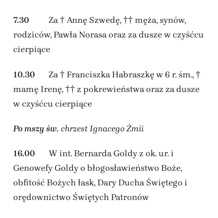
7.30
Za † Annę Szwedę, †† męża, synów,
rodziców, Pawła Norasa oraz za dusze w czyśćcu
cierpiące
10.30
Za † Franciszka Habraszkę w 6 r. śm., †
mamę Irenę, †† z pokrewieństwa oraz za dusze
w czyśćcu cierpiące
Po mszy św.
chrzest Ignacego Żmii
16.00
W int. Bernarda Goldy z ok. ur. i
Genowefy Goldy o błogosławieństwo Boże,
obfitość Bożych łask, Dary Ducha Świętego i
orędownictwo Świętych Patronów