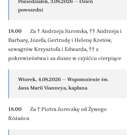
Poniedziałek, 3.08.2026 — Dzień
powszedni
18.00
Za † Andrzeja Szromka, †† Andrzeja i
Barbarę, Józefa, Gertrudę i Helenę Kretów,
szwagrów Krzysztofa i Edwarda, †† z
pokrewieństwa i za dusze w czyśćcu cierpiące
Wtorek, 4.08.2026 — Wspomnienie św.
Jana Marii Vianneya, kapłana
18.00
Za † Piotra Jureczkę od Żywego
Różańca