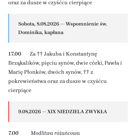
oraz za dusze w czyśćcu cierpiące
Sobota, 8.08.2026 — Wspomnienie św.
Dominika, kapłana
17.00
Za †† Jakuba i Konstantynę
Brząkalików, pięciu synów, dwie córki, Pawła i
Marię Płonków, dwóch synów, †† z
pokrewieństwa oraz za dusze w czyśćcu
cierpiące
9.08.2026 — XIX NIEDZIELA ZWYKŁA
7.00
Modlitwa różańcowa