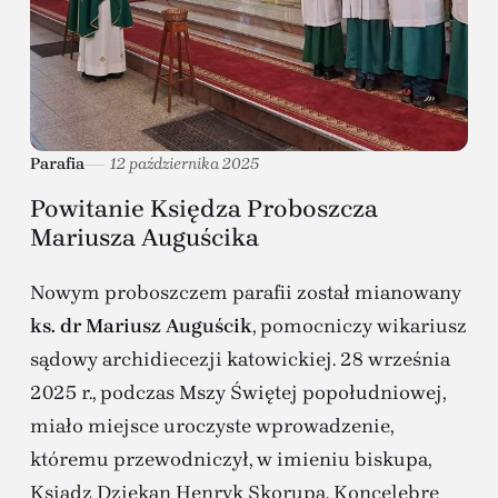
Parafia
12 października 2025
Powitanie Księdza Proboszcza
Mariusza Auguścika
Nowym proboszczem parafii został mianowany
ks. dr Mariusz Auguścik
, pomocniczy wikariusz
sądowy archidiecezji katowickiej. 28 września
2025 r., podczas Mszy Świętej popołudniowej,
miało miejsce uroczyste wprowadzenie,
któremu przewodniczył, w imieniu biskupa,
Ksiądz Dziekan Henryk Skorupa. Koncelebrę