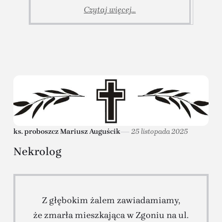
Czytaj więcej...
ks. proboszcz Mariusz Auguścik
25 listopada 2025
Nekrolog
Z głębokim żalem zawiadamiamy,
że zmarła mieszkająca w Zgoniu na ul.