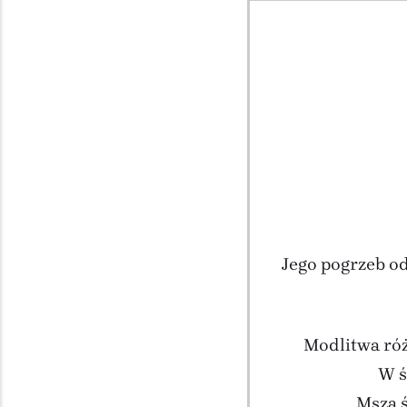
Jego pogrzeb o
Modlitwa róż
W ś
Msza ś