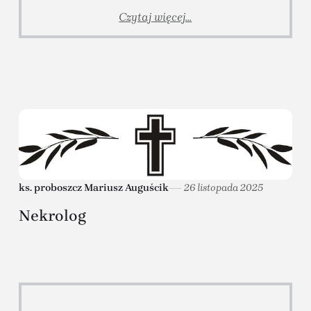
Czytaj więcej...
ks. proboszcz Mariusz Auguścik
26 listopada 2025
Nekrolog